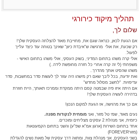
תהליך מיקוד כירורגי
שלום לך,
אם הגעת לכאן, כנראה שגם את, מחוייבת מאוד להצלחה העסקית שלך!
רק שכעת, את אולי מרגישה ש"איבדת כיוון" שאינך בטוחה עוד כיצד עלייך
לפעול.
אולי קרה משהו בתחום המדיני, בשוק העסקי, אולי משהו בתחום האישי -
משפחתי (לי זה קרה אחרי כל חזרה מחופשת לידה..)
משהו שהסיט אותך מהדרך..
ואת יודעת, בכל ליבך שאם רק מישהו היה עוזר לך לעשות סדר במחשבות, סדר
עדיפויות. "לחשב מסלול מחדש"
אם היתה איזו פיה שבמטה קסם היתה ממקדת וממרכז תאותך, היית חוזרת
בדהירה לעשיה העסקית שלך!
אם כך את מרגישה, אז הגעת למקום הנכון!
נעים מאוד, שמי טל מזור, ואני
מומחית לנקודות מפנה.
כיזמית, אני מנהלת 2 עסקים מצליחים ומוכרים.
אחד בתחום השירות (ארגון אמ"א שפ"ע) והשני בתחום הקמעונאות
(מזורFOREVER)
בשני העסקים, אני מנהלת צוות, ומתווה דרך עסקית של מאות נשים להגדלת