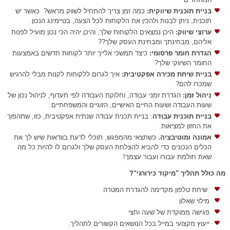
בניית תוכנית שיווקית
:
כמה זמן צריך להתחיל לשווק מראש? כאשר יש
תוכנית, ניתן לבנות ולהכין את הלקוחות לכל הצעה, בטיימינג הנכון.
ערוצי שיווק
:
היכן נמצאים הלקוחות שלך, והיכן יהיה הכי נכון מועיל לפנות
אליהם, מבחינתך ומבחינת העסק שלך??
הגדרת חומר פרסומי
:
כיצד תמשכי אלייך יותר לקוחות חדשים באמצעות
החומר השיווקי שלך?
בניית שיחת מכירה אפקטיבית
:
איך לגרום ללקוחות לקנות מבלי להרגיש
שמכרו להם?
ניהול זמן
:
הגדרת זמני עבודה, וחלוקת העבודה לפי תעדוף, לניהול נכון של
שעות העבודה ושעות החיים האישיים, הזוגיים והמשפחתיים.
בניית תוכנית עבודה
: בניית תכנית עבודה שנתית אפקטיבית, כזו, שתהפוך
את החזון למציאות.
אמונה ומוטיבציה
.
כשתצאי מהמפגש, תוכלי לדעת בוודאות שיש לך את
הכלים הנכונים כדי להביא להצלחת העסק שלך ולגרום לו להיות כל מה
שאת חולמת עבורו ועבור עצמך!
מה כולל תהליך "מיקוד כירורגי"?
שיחת טלפון מקדימה להגדרת המטרה
מילוי שאלון
פגישה ממוקדת של שעה וחצי
ייעוץ מקצועי במייל בכל הנושאים הקשורים לתהליך.