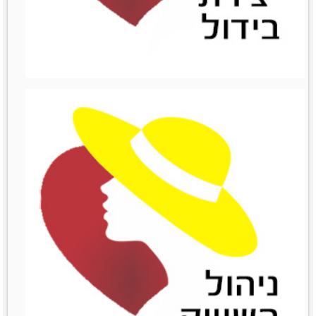
ניהול כספים
מאמרים סרטונים וובינרים
Like0דירוג12345מוזמנות
לשתףTwitterPrintLinkedinemailFacebook
לפרטים נוספים