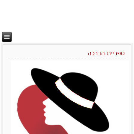
ספריית הדרכה
יצירת בידול
מאמרים סרטונים וובינרים
Like0דירוג12345מוזמנות
לשתףTwitterPrintLinkedinemailFacebook
לפרטים נוספים