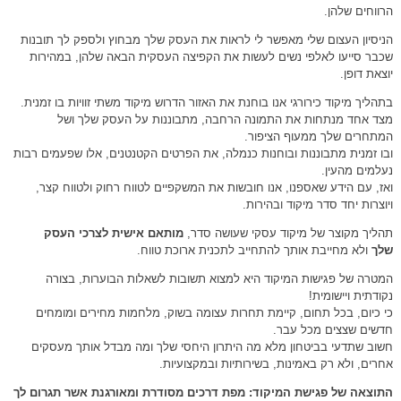
הרווחים שלהן.
הניסיון העצום שלי מאפשר לי לראות את העסק שלך מבחוץ ולספק לך תובנות
שכבר סייעו לאלפי נשים לעשות את הקפיצה העסקית הבאה שלהן, במהירות
יוצאת דופן.
בתהליך מיקוד כירורגי אנו בוחנת את האזור הדרוש מיקוד משתי זוויות בו זמנית.
מצד אחד מנתחות את התמונה הרחבה, מתבוננות על העסק שלך ושל
המתחרים שלך ממעוף הציפור.
ובו זמנית מתבוננות ובוחנות כנמלה, את הפרטים הקטנטנים, אלו שפעמים רבות
נעלמים מהעין.
ואז, עם הידע שאספנו, אנו חובשות את המשקפיים לטווח רחוק ולטווח קצר,
ויוצרות יחד סדר מיקוד ובהירות.
תהליך מקוצר של מיקוד עסקי שעושה סדר,
מותאם אישית לצרכי העסק
שלך
ולא מחייבת אותך להתחייב לתכנית ארוכת טווח.
המטרה של פגישות המיקוד היא למצוא תשובות לשאלות הבוערות, בצורה
נקודתית ויישומית!
כי כיום, בכל תחום, קיימת תחרות עצומה בשוק, מלחמות מחירים ומומחים
חדשים שצצים מכל עבר.
חשוב שתדעי בביטחון מלא מה היתרון היחסי שלך ומה מבדל אותך מעסקים
אחרים, ולא רק באמינות, בשירותיות ובמקצועיות.
התוצאה של פגישת המיקוד: מפת דרכים מסודרת ומאורגנת אשר תגרום לך