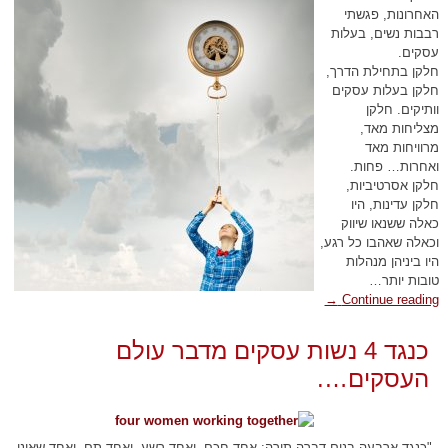
האחרונות, פגשתי
רבבות נשים, בעלות
עסקים.
חלקן בתחילת הדרך,
חלקן בעלות עסקים
וותיקים. חלקן
מצליחות מאד,
מרוויחות מאד
ואחרות… פחות.
חלקן אסרטיביות,
חלקן עדינות, היו
כאלה ששנאו שיווק
וכאלה שאהבו כל רגע,
היו ביניהן מנהלות
טובות יותר…
→
Continue reading
כנגד 4 נשות עסקים מדבר עולם
העסקים….
"כנגד ארבעה בנים דברה תורה: אחד חכם, ואחד רשע, ואחד תם, ואחד שאינו