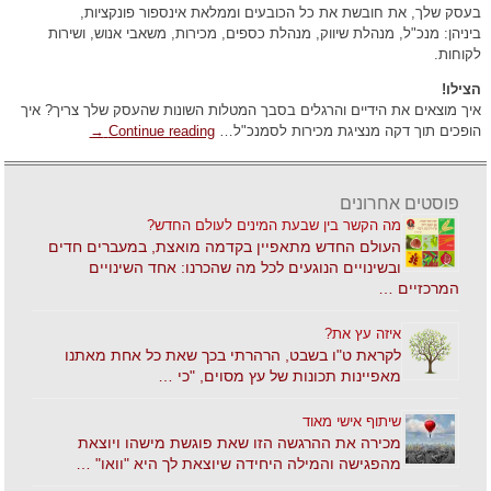
בעסק שלך, את חובשת את כל הכובעים וממלאת אינספור פונקציות,
ביניהן: מנכ"ל, מנהלת שיווק, מנהלת כספים, מכירות, משאבי אנוש, ושירות
לקוחות.
הצילו!
איך מוצאים את הידיים והרגלים בסבך המטלות השונות שהעסק שלך צריך? איך
הופכים תוך דקה מנציגת מכירות לסמנכ"ל…
Continue reading
→
פוסטים אחרונים
מה הקשר בין שבעת המינים לעולם החדש?
העולם החדש מתאפיין בקדמה מואצת, במעברים חדים
ובשינויים הנוגעים לכל מה שהכרנו: אחד השינויים
המרכזיים …
איזה עץ את?
לקראת ט"ו בשבט, הרהרתי בכך שאת כל אחת מאתנו
מאפיינות תכונות של עץ מסוים, "כי …
שיתוף אישי מאוד
מכירה את ההרגשה הזו שאת פוגשת מישהו ויוצאת
מהפגישה והמילה היחידה שיוצאת לך היא "וואו" …