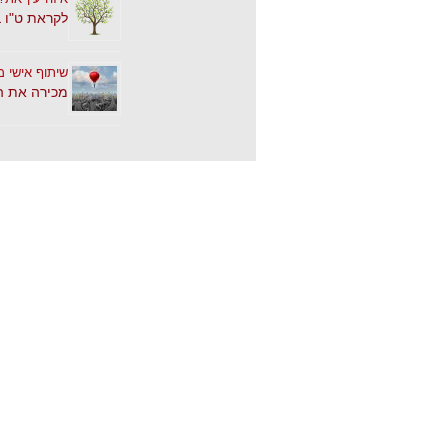
לקראת ט"ו 
שיתוף אישי מ
מכירה את ה