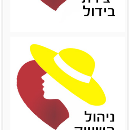
ניהול כספים
מאמרים סרטונים וובינרים
Like0דירוג12345מוזמנות
לשתףTwitterPrintLinkedinemailFacebook
לפרטים נוספים