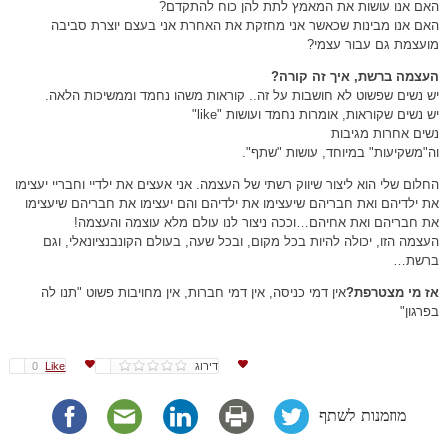
האם אנו עושות את המאמץ לתת להן כוח להתקדם?
האם אנו מבינות שכאשר אני מחזקת את האחרת אני בעצם יוצרת סביבה
מועצמת גם עבור עצמי?
העצמה ברשת, איך זה קורה?
יש נשים שפשוט לא חושבות על זה.. קוראות משהו נחמד וממשיכות הלאה.
יש נשים שקוראות, אומרות נחמד ועושות "like"
נשים אחרות מגיבות
וה"משקיעות" במיוחד, עושות "שתף".
החלום שלי הוא ליצור שיווק רשתי של העצמה. אני אעצים את ילדיי וחבריי יעצימו
את ילדיהם ואת חבריהם שיעצימו את ילדיהם והם יעצימו את חבריהם שיעצימו
את חבריהם ואת אחיהם…וככה ניצור לנו עולם מלא עוצמה והעצמה!
העצמה הזו, יכולה להיות בכל מקום, ובכל שעה, בעולם הקונבנציונאלי, וגם
ברשת…
אז מי מצטרפת?
אין דמי כניסה, אין דמי חברות, אין מחויבות פשוט "תנו לה
בפרגון"
דירוג
Like
0
מוזמנות לשתף