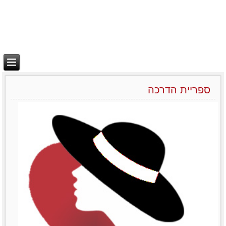
ספריית הדרכה
יצירת בידול
מאמרים סרטונים וובינרים
Like0דירוג12345מוזמנות
לשתףTwitterPrintLinkedinemailFacebook
לפרטים נוספים