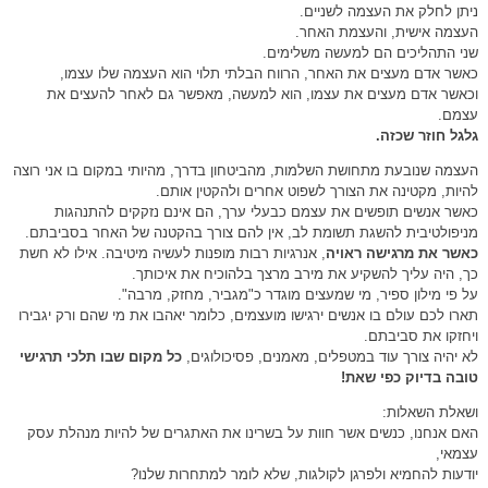
ניתן לחלק את העצמה לשניים.
העצמה אישית, והעצמת האחר.
שני התהליכים הם למעשה משלימים.
כאשר אדם מעצים את האחר, הרווח הבלתי תלוי הוא העצמה שלו עצמו,
וכאשר אדם מעצים את עצמו, הוא למעשה, מאפשר גם לאחר להעצים את
עצמם.
גלגל חוזר שכזה.
העצמה שנובעת מתחושת השלמות, מהביטחון בדרך, מהיותי במקום בו אני רוצה
להיות, מקטינה את הצורך לשפוט אחרים ולהקטין אותם.
כאשר אנשים תופשים את עצמם כבעלי ערך, הם אינם נזקקים להתנהגות
מניפולטיבית להשגת תשומת לב, אין להם צורך בהקטנה של האחר בסביבתם.
כאשר את מרגישה ראויה
, אנרגיות רבות מופנות לעשיה מיטיבה. אילו לא חשת
כך, היה עליך להשקיע את מירב מרצך בלהוכיח את איכותך.
על פי מילון ספיר, מי שמעצים מוגדר כ"מגביר, מחזק, מרבה".
תארו לכם עולם בו אנשים ירגישו מועצמים, כלומר יאהבו את מי שהם ורק יגבירו
ויחזקו את סביבתם.
לא יהיה צורך עוד במטפלים, מאמנים, פסיכולוגים,
כל מקום שבו תלכי תרגישי
טובה בדיוק כפי שאת!
ושאלת השאלות:
האם אנחנו, כנשים אשר חוות על בשרינו את האתגרים של להיות מנהלת עסק
עצמאי,
יודעות להחמיא ולפרגן לקולגות, שלא לומר למתחרות שלנו?