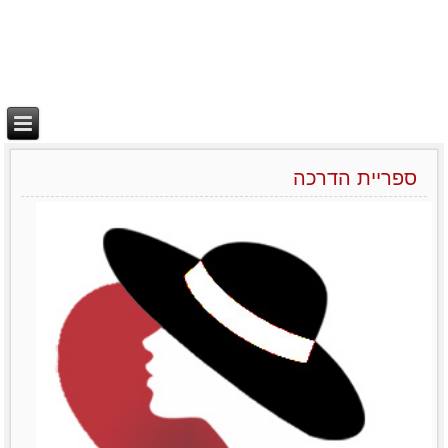
ספריית הדרכה
יצירת בידול
מאמרים סרטונים וובינרים
Like0דירוג12345מוזמנות
לשתףTwitterPrintLinkedinemailFacebook
לפרטים נוספים