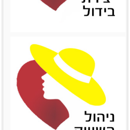
ניהול כספים
מאמרים סרטונים וובינרים
Like0דירוג12345מוזמנות
לשתףTwitterPrintLinkedinemailFacebook
לפרטים נוספים