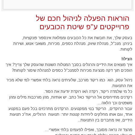
הוראות הפעלה לניהול חכם של
פרוייקטים ע"פ שיטת הכובעים
בעסק שלך, את חובשת את כל הכובעים וממלאת אינספור פונקציות,
ביניהן: מנכ"ל, מנהלת שיווק, מנהלת כספים, מכירות, משאבי אנוש, ושירות
לקוחות.
הצילו!
איך מוצאים את הידיים והרגלים בסבך המטלות השונות שהעסק שלך צריך? איך
הופכים תוך דקה מנציגת מכירות לסמנכ"ל כספים למנהלת שימור לקוחות?
ניהול עסק, הוא כמו ריקוד מורכב, שלעיתים נראה בלתי אפשרי למי שלא מכיר
את התנועות.
כל מי שלמדה ריקוד, רקדה ו/או רוקדת יודעת את הסוד.
רקדנים מתייחסים אל הריקוד כאל כתב. יש אותיות, מהן מורכבות מילים ומהן
משפטים וכך הלאה…
עבור הרוקדים, הריקוד בנוי ממקטעים. הרקדנים מתרכזים בכל פעם במקטע
אחד, וגם אותו מחלקים ליחידות קטנות יותר: תנועות הרגליים, אח"כ תנועות
הידיים, ואז מחברים בין התנועות..
מהצד זה נראה מסובך, ואפילו לפעמים בלתי אפשרי…