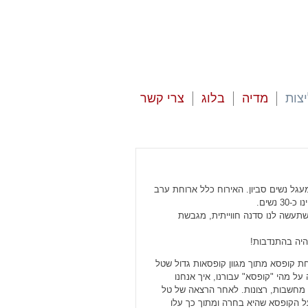
צות
מדיה
בלוג
צרי קשר
1 נשים אזור את מעגל נשים סביון. האירוח כלל ארוחת ערב
נשים.
שתעשה לנו סדנה חווייתית, מגבשת
יה בהתנדבות!
חת קופסא מתוך מגוון קופסאות גדול שטל
על מהי "קופסא" עבורנו, איך אנחנו
 מחשבות, רצונות. לאחר הרצאה של טל
ל הקופסא שהיא בחרה ומתוך כך עלו