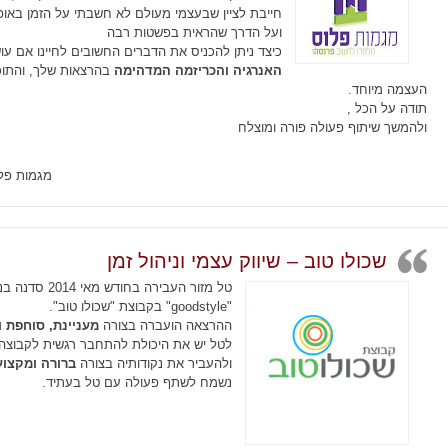
חייבת לציין שבעצמי מעולם לא חשבתי על הזמן באו
ועל הדרך שהראית בפשטות רבה
כיצד ניתן להכניס את הדברים החשובים לחיינו אם עושי
האנרגיה והכריזמה המדהימה
בהרצאות שלך, והתוכן
העצמה מיוחד.
תודה על הכל ,
ולהמשך שיתוף פעולה פורה ומוצלח
מגמות פלו
שכולו טוב – שיווק עצמי וניהול זמן
טל מזור העבירה
"goodstyle" בקבוצת "שכולו טוב".
ההרצאה הועברה בצורה
מעניינת, סוחפת ו
לטל יש את היכולת להתחבר רגשית לקבוצה 
ולהעביר את נקודותיה בצורה
ברורה ומקצוע
נשמח לשתף פעולה עם טל בעתיד.