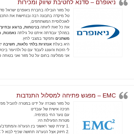
ניאופרם – סדנא לחטיבת שיווק ומכירות
טל מזור הובילה בחברת ניאופרם ישראל סדנ
טל מיקדה בתבונה רבה ובנחישות את התכ
לאוכלוסיית המשתתפים,
את כל זאת ליוותה
בנינוחות, ברוגע ובחיוך
במהלך עבודתה איתנו טל גילתה
נאמנות, ח
משתנים
ותפקוד במצבי לחץ.
היא בעלת
אנרגיות בלתי נלאות, חשיבה י
לי הזכות והעונג לעבוד עם טל ולהיעזר ביכו
אני ממליצה בחום על טל מזור ואני בטוחה 
EMC – מפגש פתיחה למסלול התנדבות
טל מזור נשכרה על ידינו במטרה להוביל מ
חניכה אישית של עובדינו
עם נוער החי בפנימיה.
מטרות הפעילות היו:
.1 יצירת קשר ראשוני בין הנער/ה והמתנדב/ת שילוו אותו/ה לאורך השנה.
.2 חיזוק אצל הנער/ה תחושה שכיף לבוא ל EMC- למפגשי החניכה.