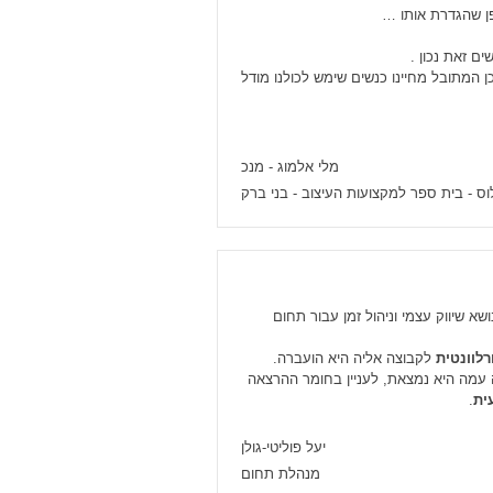
פן שהגדרת אותו …
ם זאת נכון .
 המתובל מחיינו כנשים שימש לכולנו מודל
מלי אלמוג - מנכ
ס - בית ספר למקצועות העיצוב - בני ברק
 בחודש מאי 2014 סדנה בנושא שיווק עצמי וניהול זמן עבור תחום
רלוונטית
לקבוצה אליה היא הועברה.
עמה היא נמצאת, לעניין בחומר ההרצאה
ית
.
יעל פוליטי-גולן
מנהלת תחום