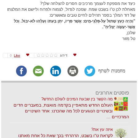
כיצד את מספקת לעצמך מרכיבים חסרים להצלחה שלך?
מאחלת לכן ט"ו בשבט שמח. שנזכה לגדול, לצמוח ולפרוח וליישם את המלצתו
של דוד המלך בספר תהילים לחיים טובים ומאושרים:
"וְהָיָה כְּעֵץ שָׁתוּל עַל-פַּלְגֵי-מָיִם: אֲשֶׁר פִּרְיוֹ, יִתֵּן בְּעִתּוֹ וְעָלֵהוּ לֹא-יִבּוֹל. וְכֹל
אֲשֶׁר-יַעֲשֶׂה יַצְלִיחַ".
שלכן,
טל מזור
דירוג
Like
0
מוזמנות לשתף
פוסטים אחרונים
מה הקשר בין שבעת המינים לעולם החדש?
העולם החדש מתאפיין בקדמה מואצת, במעברים חדים
ובשינויים הנוגעים לכל מה שהכרנו: אחד השינויים
המרכזיים …
איזה עץ את?
לקראת ט"ו בשבט, הרהרתי בכך שאת כל אחת מאתנו