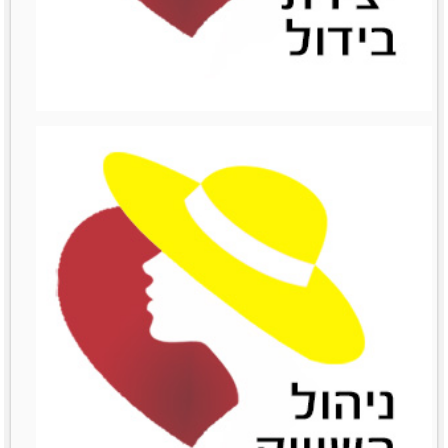
ניהול כספים
מאמרים סרטונים וובינרים
Like0דירוג12345מוזמנות
לשתףTwitterPrintLinkedinemailFacebook
לפרטים נוספים