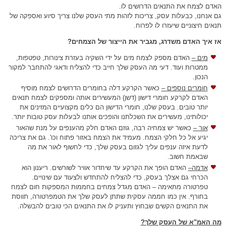
האדם לצמח את התנאים הדרושים לו.
גם אנחנו, כבעלות עסק, צריכות לזהות מתי העסק שלנו צריך סיוע ואספקה של
תנאים חיצוניים שיעזרו לו לפרוח.
אז איך האדם משדרג, מגביר את הייצור של הצמחים?
מים –
האדם מספק לצמח מים על ידי השקיה בעזרת צינורות, טפטפות,
ממטרות ועוד. דעי מה העסק שלך חייב כדי להצליח ודאגי להתחבר למקור
הנכון.
חומרים נוספים –
כאשר הקרקע דלה בחומרים הדרושים לצמח מוסיף
האדם לקרקע חומרי דישון (דשן) המעשירים אותה ומספקים לצמח תנאים
יותר טובים. בעסק שלנו, חומרי הדישון הם כלים מקצועיים המזינים את
יכולותינו, מעשירים את השכלתנו והופכים אותנו לבעלות עסק טובות יותר.
אור –
כאשר יש צמחיה רבה, גוזם האדם חלק מהענפים על מנת שהאור
יגיע אל כל חלקי הצמח. מעמיד את הצמח באזור פתוח וכו'. גם את צריכה
לדעת איזה ענפים עליך לגזום בעסק שלך, כדי לחשוף לאור את מה
שבאמת חשוב.
אדמה–
האדם הופך את הקרקע עד שיחדור אוויר לשורשים. ריענון הוא
הכרחי גם אצלך בעסק, כדי להצליח להתחדש ולצעוד עם שינויים.
טפרטורה מתאימה – האדם מגדל צמחים בחממות המספקות חום לצמח
בחורף. אין כמו חממה עסקית שתתן לעסק שלך את הטמפרטורה, תווסת
את התנאים הקשים שבחוץ ותעניק לו את התנאים הכי טובים להבשלה.
מה האמ"א של העסק שלך?