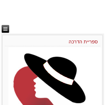
ספריית הדרכה
יצירת בידול
מאמרים סרטונים וובינרים
Like0דירוג12345מוזמנות
לשתףTwitterPrintLinkedinemailFacebook
לפרטים נוספים