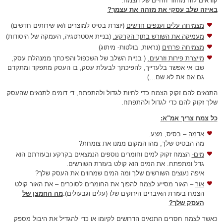
קוראים לזה מחזור החיים של הצמח.
באיזה שלב עסקי את מזהה את עצמך?
מצמיחה עלים וענפים חדשים
(יוצרת בסיס למוצרים ו/או שירותים חדשים)
מעמיקה את השורש בתוך הקרקע.
(בניית אסטרטגיה, העמקה של היסודות)
מצמיחה פרחים
(נראות, בולטות- מיתוג)
מייצרת פירות וזרעים.
( בניית השלב של השכפול והפיכתך ממנהלת עסק,
שבו אי אפשר בלעדייך, להפיכתך לבעלת עסק, בו העסק מתפקד ומתקדם
גם אם את לא שם…)
התנאים להם זקוק הצמח כדי לחיות לגדול ולהתפתח, די דומים לתנאים שהעסק
שלך זקוק להם כדי לגדול ולהתפתח.
כל צמח צריך אמ"א:
אדמה
– בסיס, מצע.
מה הבסיס שלך, מהו המקום ממנו את צומחת?
מים-
הצמח זקוק למים וחומרים נוספים הנמצאים בקרקע ובעזרתם הוא
גדל ומתפתח. את המים הוא קולט בעזרת השורשים.
איפה נעוצים השורשים שלך ומה המים שמרווים את העסק שלך?
אור
– האור מסייע לצמח להפוך את החומרים לסוכרים – את האור קולט
הצמח בעזרת האיברים הירוקים שלו (עלים וגבעולים).
מה החמצן של
העסק שלך?
כאשר לצמח חסרים התנאים הדרושים לקיומו או כדי להגדיל את היבול מספק