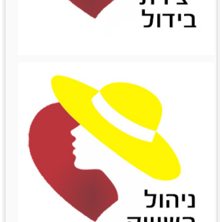
ניהול כספים
מאמרים סרטונים וובינרים
Like0דירוג12345מוזמנות
לשתףTwitterPrintLinkedinemailFacebook
לפרטים נוספים