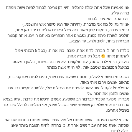
אני מאמינה שכל אחת יכולה להצליח, היא רק צריכה לבחור להיות אשת מפתח
בחייה שלה.
וזה האתגר האמיתי, לבחור.
אני יודעת על מה אני מדברת. (זהירות עוד רגע סיפור אישי וחושפני..)
גרתי בערבה, במקום קטן מאוד. כזה שכל הילדים גדלים בו יחד בגן אחד,
הולכים לאותה כיתה קטנה, נפגשים אחר הצהריים באותם חוגים. אותה קבוצה
חברתית ביחד, לטוב ולרע, עד הצבא…
כילדה היתה לי חברת ילדות אחת, טובה, כמו אחות. (בגיל 5 תכנתי אפילו
להתחתן איתה
אבל רק חברה אחת.
כנערה, הייתי ילדה שמנה, עם חצ'קונים. לא אהובה במיוחד, בלשון המעטה.
במעגל המצומצם שסבב אותי, לא הייתי אשת מפתח.
כשבגרתי נחשפתי לעולם, תכונות שפעם עצרו אותי, הפכו להיות אטרקטיביות,
פתאום אנשים אהבו אותי מאוד.
התפלאתי! לקח לי עוד עשור להפנים את היכולות שלי, ללמוד לתקשר נכון עם
אנשים ולהבין את הכוח שלי.
מברווזון מכוער הפכתי לברבור רב השפעה. אנשים חיפשו את קרבתי, שתו בצמא
את דברי וראיתי שלא רק שעשיתי שינוי בשביל עצמי, אני מצליחה לחולל שינוי גם
בשביל אחרים.
הפכתי לאשת מפתח – אשת מפתח אל מול עצמי, אשת מפתח בתחום שבו אני
עוסקת ואשת מפתח עבור נשים אחרות, כי בחרתי להיות הטובה ביותר שאני
יכולה להיות.