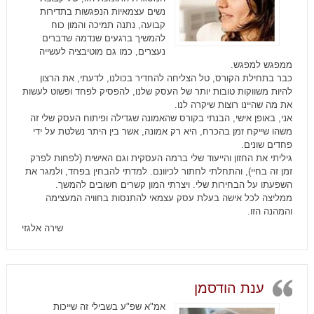
נשים עצמאיות הנפגשות בתדירות
קבועה, נתנה תמיכה והמון כוח
להמשיך ברגעים שנדמה שדברים
נעצרים, כמו גם מוטיבציה לעשייה
ממפגש למפגש.
כבר בתחילת הקורס, טל הצליחה להחדיר בכולנו, לדעתי, את הרצון
להיות משווקות טובות יותר של העסק שלנו, להפסיק לפחד ופשוט לעשות
את מה שהיינו רוצות שיקרה לנו.
אני, באופן אישי, הבנתי בקורס שהאמונה שגדילה ופיתוח העסק שלי זה
משהו שייקח זמן בהכרח, היא רק אמונה, אשר בין היתר נשלטת על ידי
פחדים שונים.
גיליתי את החזון והייעוד שלי ברמה העסקית וגם האישית (לפחות לפרק
זמן זה בחיי), והתחלתי לחתור לכיוונם. למדתי להבחין בפחד, ולמגר את
השפעתו על הבחירות שלי. ויצרתי המון קשרים חשובים להמשך.
ממליצה לכל אישה בעלת עסק עצמאי להתנסות בחוויה המעצימה
והמהנה הזו.
שירה אלגזי
ענת הודסמן
אמ"א שפ"ע בשבילי זה שייכות