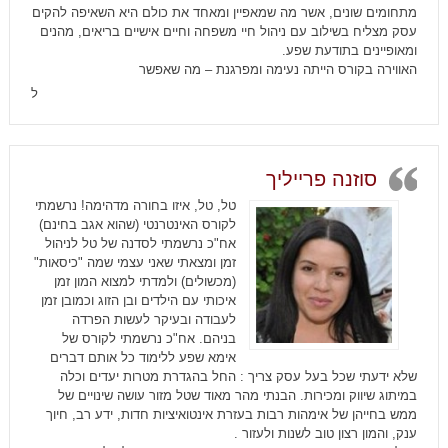
מתחומים שונים, אשר מה שמאפיין ומאחד את כולם היא השאיפה להקים
עסק מצליח בשילוב עם ניהול חיי משפחה וחיים אישיים בריאים, מהנים
ומאופיינים בתודעת שפע.
האווירה בקורס הייתה נעימה ומפרגנת – מה שאפשר
ל
סוזנה פרייליך
טל, טל, איזו בחורה מדהימה! נרשמתי
לקורס האינטרנטי (שהוא אגב בחינם)
אח"כ נרשמתי לסדנה של טל לניהול
זמן ומצאתי שאני עצמי שמה "כיסאות"
(מכשולים) ולמדתי למצוא המון זמן
איכותי עם הילדים ובן הזוג וכמובן זמן
לעבודה ובעיקר לעשות הפרדה
בניהם. אח"כ נרשמתי לקורס של
אימא שפע ללימוד כל אותם דברים
שלא ידעתי שכל בעל עסק צריך : החל בהגדרת מטרות יעדים וכלה
במיתוג שיווק ומכירות. הבנתי מהר מאוד שטל מזור עושה שינויים של
ממש בחייהן של אימהות רבות בעזרת אינטואיציות חדות, ידע רב, חיוך
ענק, והמון רצון טוב לשנות ולעזור .