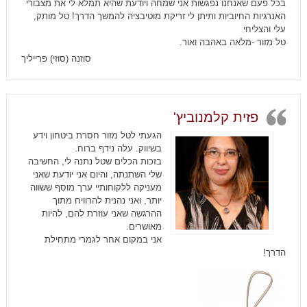
בכל פעם שאנחנו נפגשות אני שמחה ויודעת שהיא תמלא לי את מצבורי
האנרגיות החיוביות ותיתן לי זריקת מוטיבציה להמשך הדרך! טל מותק,
עלי והצליחי
טל מזור -מלאה באהבה ואור.
סוזנה (סוזי) פרייליך
פזית קלמנוביץ'
הגעתי לטל מזור חסרת ביטחון וידע
בשיווק. עלה נידף ברוח.
בזכות הכלים שטל נתנה לי, החשיבה
שלי השתנתה, והיום אני יודעת שאני
מעניקה ללקוחותיי ערך מוסף ששווה
יותר, ואני נהנית להרוויח מתוך
ההרגשה שאני עוזרת להם, להיות
מאושרים.
אני במקום אחר לגמרי מתחילת
הדרך!