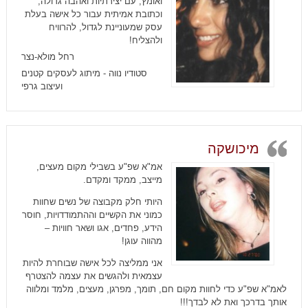
ואומץ, עם יצירתיות ואהבה גדולה,
וכתובת אמיתית עבור כל אישה בעלת
עסק שמעוניינת לגדול, להרוויח
ולהצליח!
רחל מולא-נצר
סטודיו נווה - מיתוג לעסקים קטנים
ועיצוב גרפי
מיכושקה
אמ"א שפ"ע בשבילי מקום מעצים,
מייצב, ממקד ומקדם.
היותי חלק מקבוצה של נשים שחוות
כמוני את הקשיים וההתמודדויות, חוסר
הידע, פחדים, אגו ושאר חוויות –
מהווה עוגן!
אני ממליצה לכל אישה שבוחרת להיות
עצמאית ולהגשים את עצמה להצטרף
לאמ"א שפ"ע כדי לחוות מקום חם, תומך, מפרגן, מעצים, מלמד ומלווה
אותך בדרכך ואת לא לבדך!!!