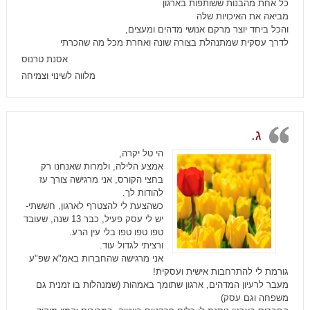
כל אחת מהבנות ששותפות בארגון
מביאה את האיכויות שלה
והכל ביחד יוצר מרקם אנושי מדהים ומעצים,
לדרך עסקית שמתנהלת בצורה שונה ואחרת מכל מה שהכרתי
אסנת טרנוס
מלווה לשינוי וצמיחה
ג.
הי טל יקרה,
אמצע הלילה, ולמרות שאנחנו רק
בחצי הקורס, אני מרגישה צורך עז
להודות לך.
כשהצעת לי להצטרף לארגון, חששתי-
יש לי עסק פעיל, כבר 13 שנה, שעובד
טפו טפו טפו בלי עין הרע.
ורציתי לגדול עוד.
אני מרגישה שהחברות באמ"א שפ"ע
גורמת לי להתרחבות אישית ועסקית!
מעבר לרעיון המדהים, ארגון שתומך באמהות (שמנהלות בו זמנית גם
משפחה וגם עסק)