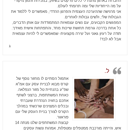
החברות בארגון נותנת לי כלים פרקטים בשיווק, במכירות והמון מיקוד-
על מה הייחודיות שלי ומה תרומתי לעולם.
אני מרגישה שההערכה העצמית והפרגון ההדדי, מאפשרים לי ללמוד את
הגבולות שלי, ולשים גבולות לאחרים.
המפגשים הקבועים, עם נשים עצמאיות המתמודדות עם אותן הדברים,
כל אחת בדרכה גורמת תחושת שייכות מחד, והתפתחות אישית מאידך.
תודה על רעיון גאוני ועל יצירה מקצועית- שמאפשרים לי להיות עצמאית
אבל לא לבד!
ג
ל.
אתמול הסתיים לו מחזור נוסף של
קורס מבוא לבניית עסק עם אמ"א
שפ"ע בהנחיית טל מזור הנפלאה.
כאחת המשתתפות, ברצוני לשתף
אתכם בחוויה הנהדרת שעברתי
ובכלים המצוינים שרכשתי במהלך
הקורס לצורך בניית העסק שלי עם
פוראוור.
קבוצת המשתתפים שלנו מנתה 14
איש, והייתה מורכבת ממטפלים ומטפלות, אמהות ונשות עסקים