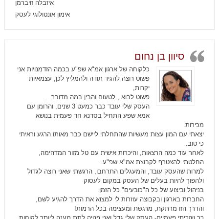
איזבלה זויברמן
אימון אונטולוגי לעסק
סיוון בן נחום
כלקוחה של ארגון אמ"א שפ"ע בכמה הזדמנויות אני
פשוט רוצה להגיד תודה ולהמליץ לכן, עצמאיות
יקרות,
פשוט לבוא , לטעום והבין במה מדובר…
העסק שלי עובד כבר כמעט 3 שנים, והרומן עם
אמא שפע התחיל בסדנא חד פעמית בנושא
מכירות.
יצאתי עם המון עצות מעשיות שהתחלתי ליישם כבר מאותו הרגע וראיתי
כי טוב.
לאחר עוד כמה הרצאות, והיכרות אישית עם טל מזור המדהימה,
החלטתי להצטרף לקבוצת אמ"א שפ"ע.
למרות שהעסק עובד, והמעגלים התרחבו, הרגשתי שאני רוצה לגדול
ולהפוך להיות בעלים של העסק במקום לעסוק
בניהול וביצוע של כל ה"כובעים" כל הזמן.
החברות בארגון ובקבוצה עוזרות לי למצוא את הדרך להגיע לשם,
והדרך הזו מרתקת, מרגשת ומעצימה בכל הרמות!
כך שזכיתי פעמיים- העסק שלי גדל ואני פנויה לתת מענה ליותר לקוחות,