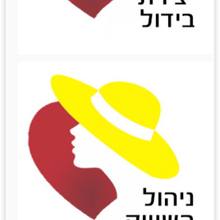
ניהול כספים
מאמרים סרטונים וובינרים
Like0דירוג12345מוזמנות
לשתףTwitterPrintLinkedinemailFacebook
לפרטים נוספים