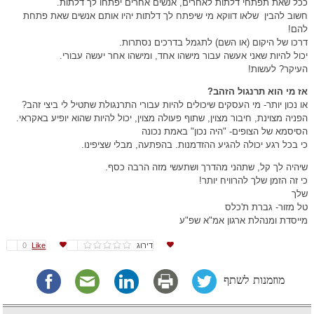
ככל שאת תפתחי דלתות לאחרים, אנשים אחרים יפתחו לך דלתות.
חשוב להבין שלאו דווקא מי שיפתח לך דלתות יהיו אותם אנשים שאת פתחת
להם!
דרכו של היקום (או השם) לתגמל בדרכים נסתרות.
יכול להיות שאני אעשה עבור מישהו אחד, ומישהו אחר יעשה עבורי.
העיקר? לעשות!
אז מי הוא תרנגול הזהב?
או נכון יותר- מי העסקים שיכולים להיות עבורי התרנגולת שתטיל לי ביצי זהב?
הפניה מצוינת, חיבור מצוין, שתוף פעולה מצוין, יכול להיות שהוא יופיע באקראי.
הסיסמא של הצופים- "היה נכון" באמת נכונה
כי בכל רגע יכולה להגיע ההזדמנות. בהפתעה, מבלי שציפינו.
שיהיה לך קל, שתהני מהדרך ושתעשי מזה הרבה כסף.
כי זה הזמן שלך להרוויח יותר!
שלך
טל מזור- גברת ת'כלס
מייסדת ומנהלת ארגון אמ"א שפ"ע
דירוג
Like
0
מוזמנות לשתף