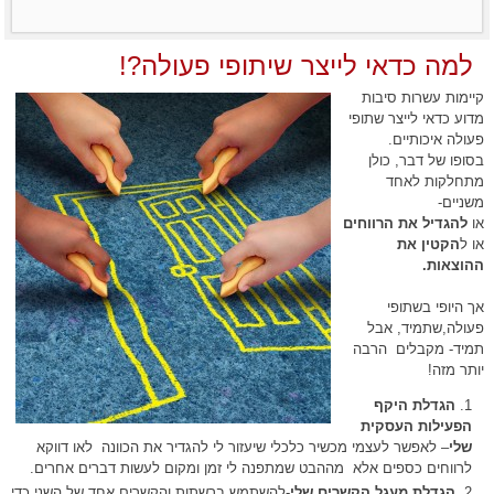
למה כדאי לייצר שיתופי פעולה?!
קיימות עשרות סיבות
מדוע כדאי לייצר שתופי
פעולה איכותיים.
בסופו של דבר, כולן
מתחלקות לאחד
משניים-
או
להגדיל את הרווחים
או ל
הקטין את
ההוצאות.
אך היופי בשתופי
פעולה,שתמיד, אבל
תמיד- מקבלים הרבה
יותר מזה!
הגדלת היקף
הפעילות העסקית
שלי
– לאפשר לעצמי מכשיר כלכלי שיעזור לי להגדיר את הכוונה לאו דווקא
לרווחים כספים אלא מההבט שמתפנה לי זמן ומקום לעשות דברים אחרים.
הגדלת מעגל הקשרים שלי
-להשתמש ברשתות והקשרים אחד של השני כדי