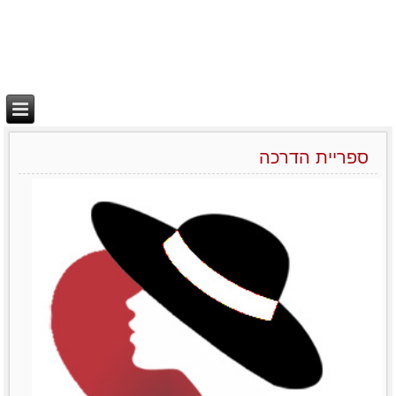
ספריית הדרכה
יצירת בידול
מאמרים סרטונים וובינרים
Like0דירוג12345מוזמנות
לשתףTwitterPrintLinkedinemailFacebook
לפרטים נוספים