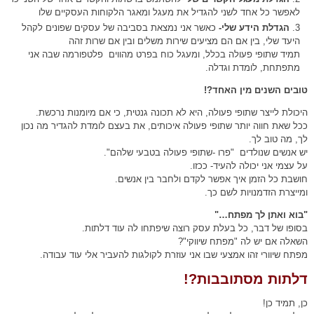
לאפשר כל אחד לשני להגדיל את מעגל ומאגר הלקוחות העסקיים שלו
הגדלת הידע שלי-
כאשר אני נמצאת בסביבה של עסקים שפונים לקהל
היעד שלי, בין אם הם מציעים שירות משלים ובין אם שרות זהה
תמיד שתופי פעולה בכלל, ומעגל כוח בפרט מהווים פלטפורמה שבה אני
מתפתחת, לומדת וגדלה.
טובים השנים מין האחד?!
היכולת לייצר שתופי פעולה, היא לא תכונה גנטית, כי אם מיומנות נרכשת.
ככל שאת חווה יותר שתופי פעולה איכותים, את בעצם לומדת להגדיר מה נכון
לך, מה טוב לך.
יש אנשים שנולדים "פרו -שתופי פעולה בטבעי שלהם".
על עצמי אני יכולה להעיד- ככזו.
חושבת כל הזמן איך אפשר לקדם ולחבר בין אנשים.
ומייצרת הזדמנויות לשם כך.
"בוא ואתן לך מפתח…"
בסופו של דבר, כל בעלת עסק רוצה שיפתחו לה עוד דלתות.
השאלה אם יש לה "מפתח שיווקי"?
מפתח שיוורי זהו אמצעי שבו אני עוזרת לקולגות להעביר אלי עוד עבודה.
דלתות מסתובבות?!
כן, תמיד כן!