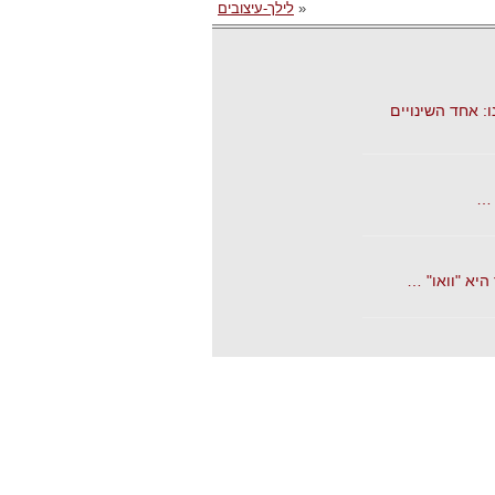
«
לילך-עיצובים
: אחד השינויים
 …
יא "וואו" …