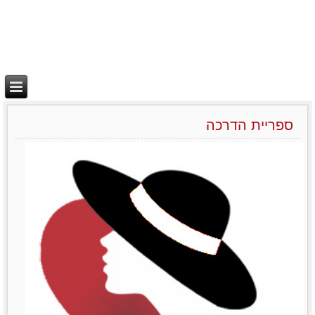
ספריית הדרכה
יצירת בידול
מאמרים סרטונים וובינרים
Like0דירוג12345מוזמנות
לשתףTwitterPrintLinkedinemailFacebook
לפרטים נוספים