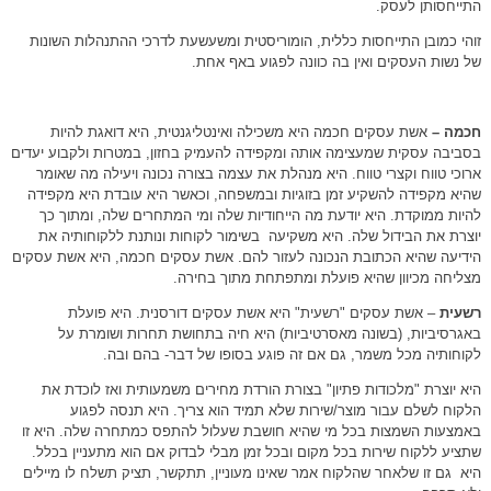
התייחסותן לעסק.
זוהי כמובן התייחסות כללית, הומוריסטית ומשעשעת לדרכי ההתנהלות השונות
של נשות העסקים ואין בה כוונה לפגוע באף אחת.
חכמה –
אשת עסקים חכמה היא משכילה ואינטליגנטית, היא דואגת להיות
בסביבה עסקית שמעצימה אותה ומקפידה להעמיק בחזון, במטרות ולקבוע יעדים
ארוכי טווח וקצרי טווח. היא מנהלת את עצמה בצורה נכונה ויעילה מה שאומר
שהיא מקפידה להשקיע זמן בזוגיות ובמשפחה, וכאשר היא עובדת היא מקפידה
להיות ממוקדת. היא יודעת מה הייחודיות שלה ומי המתחרים שלה, ומתוך כך
יוצרת את הבידול שלה. היא משקיעה בשימור לקוחות ונותנת ללקוחותיה את
הידיעה שהיא הכתובת הנכונה לעזור להם. אשת עסקים חכמה, היא אשת עסקים
מצליחה מכיוון שהיא פועלת ומתפתחת מתוך בחירה.
רשע
ית
– אשת עסקים "רשעית" היא אשת עסקים דורסנית. היא פועלת
באגרסיביות, (בשונה מאסרטיביות) היא חיה בתחושת תחרות ושומרת על
לקוחותיה מכל משמר, גם אם זה פוגע בסופו של דבר- בהם ובה.
היא יוצרת "מלכודות פתיון" בצורת הורדת מחירים משמעותית ואז לוכדת את
הלקוח לשלם עבור מוצר/שירות שלא תמיד הוא צריך. היא תנסה לפגוע
באמצעות השמצות בכל מי שהיא חושבת שעלול להתפס כמתחרה שלה. היא זו
שתציע ללקוח שירות בכל מקום ובכל זמן מבלי לבדוק אם הוא מתעניין בכלל.
היא גם זו שלאחר שהלקוח אמר שאינו מעוניין, תתקשר, תציק תשלח לו מיילים