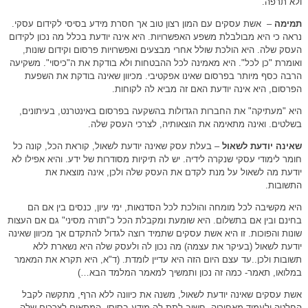
ולא תרפה.
תמימה
– אשת עסקים עם המון רצון טוב אך חסרת מידע בסיסי לקידום עסקי.
נראה כי היא מבולבלת משפע האפשרויות. היא אינה יודעת בכלל מה נכון לקידום
העסק שלה. היא הולכת שולל אחרי מבצעים ואפשרויות פרסום וקידום שונות,
ואומרת "כן לכל". היא מאמינה לכל ההבטחות ולא בודקת את ה"כיסוי". משקיעה
הרבה כסף מיותר בפרסום שאינו אפקטיבי. מכיוון שאינה בודקת את השפעת
הפרסום, היא אינה יודעת האם זה מביא לה לקוחות.
היא "מעתיקה" את החברות הגדולות בהשקעה בפרסום באינטרנט, בעיתונים,
בשלטים. ואינה מתאימה את הוצאותיה, לצרכי העסק שלה.
שאינה יודעת לשאול
– בעלת עסק שאינה יודעת לשאול, קוראת הכל, קונה כל
חומר לימודי עסקי שנקרה לידיה. יש לה תיקיות מסודרות של ידע. והיא אפילו לא
יודעת מה לשאול על מנת לקדם את העסק שלה ולכן, אינה מוצאת את
התשובות.
היא מקשיבה לכל מומחה והולכת לכל הסדנאות, ימי עיון, כנסים בין אם הם
בחינם ובין אם בתשלום. היא שומעת ומקבלת הכל כ"תורה מסיני" גם אם העצות
שונות והפוכות. זו היא אשת עסקים שתמיד רוצה לגדול להתקדם אך מכיוון שאינה
יודעת לשאול (בעיקר את עצמה) מה נכון לה ולעסק שלה היא נשארת ללא
תשובות ולכן..עד עצם היום הזה היא עדיין לומדת. (ד"א, היא תקרא את המאמר
במלואו, תאמר- כמה זה נכון ותמשיך למאמר המלמד הבא…)
אשת עסקים שאינה יודעת לשאול, משנה את כיוונה ללא הרף, מתקשה לקבל
החלטה ולעמוד מאחוריה. חשוב לתת לה מידע בסיסי, המתאים לצרכים שלה