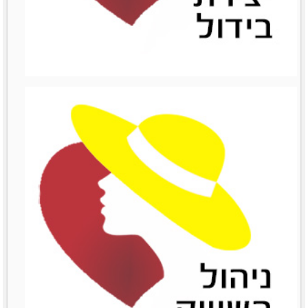
ניהול כספים
מאמרים סרטונים וובינרים
Like0דירוג12345מוזמנות
לשתףTwitterPrintLinkedinemailFacebook
לפרטים נוספים