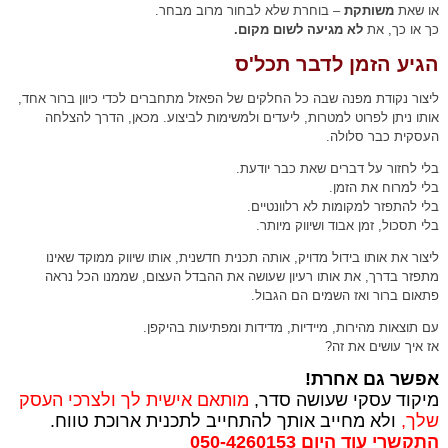
או שאת
משותקת
– בוחרת שלא לבחור מרוב מבחר.
כך או כך, את
לא מגיעה לשום מקום.
הגיע הזמן לדבר תכל'ס
ליצור נקודת מפנה שבה כל החלקים של הפאזל מתחברים לכדי כיוון ברור אחד,
אותו ניתן לפרוט למטרות, ליעדים ולמשימות לביצוע. מכאן, הדרך להצלחה
העסקית כבר סלולה.
בלי לחזור על דברים שאת כבר יודעת.
בלי למרוח את הזמן.
בלי להתפזר למקומות לא רלוונטיים.
בלי תסכול, זמן אבוד ושיווק מיותר.
ליצור את אותו בידול מדויק, אותה תכנית חדשנית, אותו שיווק ממוקד שאינו
מתפזר בדרך, את אותו רעיון שעושה את ההבדל העצום, שממנו הכל נראה
פתאום ברור ואז השמים הם הגבול.
עם תוצאות מהירות, מיידיות, מדידות ומפתיעות בהיקפן.
אז איך עושים את זה?
אפשר גם אחרת!
מיקוד עסקי שעושה סדר,
מותאם אישית לך ולצרכי העסק
שלך,
ולא מחייב אותך להתחייב לתכנית ארוכת טווח.
התקשרי עוד היום 050-4260153