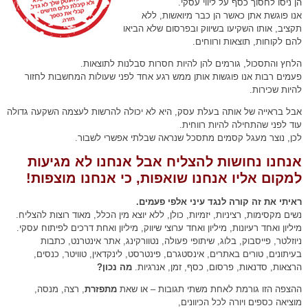
הן ניסו לחסוך כסף על ליווי עסקי.
אנו פוגשת אתן כאשר הן כבר מיואשות, ללא
תקציב, אותו השקיעו בשיווק ובפרסום שלא הביאו
להם לקוחות, תוצאות ורווחים.
הלחץ והתסכול, גורמים להן להיות חסרות סבלנות לתוצאות.
פעמים רבות אנו פוגשות אותן ממש רגע אחד לפני שעולות המחשבות לחזור
להיות שכירות.
אבל בראייה של אותה בעלת עסק, היא לא יכולה להרשות לעצמה השקעה גדולה
עוד לפני שהתחילה להיות רווחית.
לכן, נוצר מעגל קסמים מתסכל שנראה שבלתי אפשרי לשבור.
אנחנו נחושות להצליח אבל אנחנו לא מגיעות
למקום אליו אנחנו שואפות, כי אנחנו מוצפות!
ראיתי את זה קורה לנגד עיני אלפי פעמים.
נשים מקסימות, רציניות, יזמיות, כולן, ללא יוצא מין הכלל, מאוד רוצות להצליח.
מיליון ואחד רעיונות, מיליון ואחד ערוצי שיווק, מיליון ואחת דרכים לפיתוח עסקי.
ניוזלטר, פייסבוק, בלוג, שיתופי פעולה, נטוורקינג, אתר אינטרנט, כתבות
בעיתונים, טורים באתרים, אינסטגרם, פינטרסט, לינקדאין, טוויטר, כנסים,
הרצאות, סדנאות, פרסום, כסף, זמן, אנרגיות.
מה נכון?
ההצפה הזו גורמת לאחת משתי תגובות – או שאת
מתפזרת
, רצה, מנסה,
מוציאה כספים ויורה לכל הכיוונים,