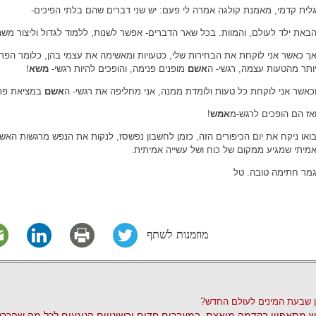
לית קדמי, מאמנת קולגה אמרה לי פעם: יש שני דברים שהם בלתי הפיכים-
באת ילד לעולם, והמוות. בכל שאר הדברים- אפשר לשנות, ללמוד לגדול וליצור משה
ך כאשר אני לוקחת את הבחירות שלי, כטעויות ומאשימה את עצמי בהן, כלומר הפרש
ותר מהטעות עצמה, רגשי- ה
אשם
מופנים פנימה, והופכים להיות רגשי-
משא
!
כאשר אני לוקחת כל טעות ולומדת ממנה, אני מחליפה את רגשי- ה
אשם
במציאת פתר
אז הם הופכים לרגש-מ
אמש
!
ואו ניקח את יום הכיפורים הזה, כזמן לחשבון נפשסז, לנקות את הנפש מרגשות האשמ
מיתי שמגיע ממקום של כוח ושל עשייה אמיתית.
מר חתימה טובה. טל
מוזמנות לשתף
 שבעת המינים לעולם החדש?
 מתאפיין בקדמה מואצת, במעברים חדים ובשינויים הנוגעים לכל מה שהכרנו