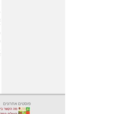
ג
ה
א
י
ו
ו
ב
א
ג
פוסטים אחרונים
מה הקשר בין
העולם החדש