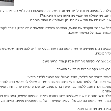
ילדה למשפחה מרובת ילדים, אני זוכרת שהיתה התעסקות רבה ב"מי גמר את הקרמב
היום, אני שואלת את עצמי מה היתה מטרת השאלה?!
יני מאשימה את הורי – גם הם ינקו שאלות אלו מהורי הוריהם.
כל שחקרתי וחקרתי את הנושא, התשובה היחידה שמצאתי היתה הרצון ל"למד לקח"
גשות- אשם על המעשה שנעשה.
נשים רבים מאמינים שרגשות אשם הם רגשות בעלי ערך! יש להם אמונה שכשמישהו
ל המעשה.
אני אומרת- לקיחת אחריות אינה קשורה לרגשי אשם.
לכן- בואו ניקח אחריות ונוותר על האשמה!
אשר תשבר כוס לילדתי, אוכל לשאול "מה אפשר ללמוד מזה?"
ני כאם יכולה ללמוד שהכוס לא היתה במקום הראוי, או שאולי להבא לא כדאי לתת לי
הי…והילדה תוכל ללמוד מכך שיש דברים שנשברים, שכדאי להיות עדינה יותר, שאול
חרים.
ולכן ודאי מסכימות איתי שאלימות אינה פותרת בעיות. ואלימות עצמית, האם היא פו
עיני רגשות אשם הם סוג של הלקאה עצמית – אלימות שמופנית פנימה, שאינה מק
ואו נראה את זה בדוגמא: