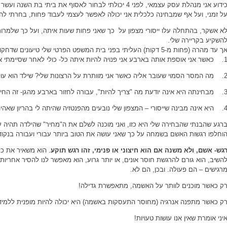
כידוע אני מנהלת עסק עצמאי, לפני 4 יכולתי לבחור לאסוף את ב
ל זמני, ועל אף שמבחינה כלכלית אני יכולה לאפשר לעצמי לעבוד פחות, בחרתי ל
א אשקר, בהתחלה עלו ייסורי מצפון על כך שאני פחות שעות איתה, ועל כך שלמרו
השקיע בקריירה שלי.
ך עד מהרה (פחות מ-5 דקות) העליתי בפני בית המשפט הפרטי שלי טיעונים שדחקו את רגשי האשם מחוץ למגרש-
וספת אותה בארבע אני פנויה להיות איתה כל- כולי לאחר שסיימתי את כל מה שרציתי.
י שעובר אליה כאשר אני מוותרת על הרצונות שלי? שילד הוא עול, שצריך לוותר על עצמך למענו?
היא אינה יודעת מה "צריך להיות", עבורה לחזור בארבע מהגן- זה החיים.
בינה שייסורי – המצפון שלי נובעים מהפנטזיה שהיתה לי בהריון שאהיה אמא המקדישה את
וחלפו רגשות האשם בשמחה על כך שאני עושה את הטוב ביותר עבורי ועבורה בנקודת ז
גש- אשם, ולא משנה אם הוא חיצוני או פנימי, זהו רגש תוקע
. הוא משאיר את כל
השיב, הוא גורם להרגשת חוסר אונים, או יותר גרוע, הוא מאפשר לנו להסיר אחריו
רגישים – הם פעולה. ובכן, הם לא.
ק כאשר מוכנים לוותר על האשמה, מתאפשרת גדילה!
ק כאשר מתפנה אנרגיה (מחוסר התעסקות באשמה) היא יכולה להיות מופנית ללמי
יני אומרת שאין אנו עושות טעויות!