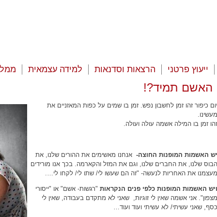
ייעוץ פרטני
הרצאות וסדנאות
למידה עצמאית
ממלי
האשם תמיד?!
ום כיפור זהו זמן לחשבון נפש. זמן בו שמים על כפות המאזניים את
עשינו.
הו זמן בו המילה אשמה עולה ועולה.
ירוג12345מוזמנות
ש האשמות המופנות החוצה-
אנחנו מאשימים את ההורים שלנו, את
בוס שלנו, את החברים שלנו, וגם את המזל והקארמה. בכך אנו מורידים
עצמנו את האחריות לנעשה- "זה הם שעשו לי/ שתו לי/ לקחו לי….
יש האשמות המופנות כלפי פנים הנקראות
"רגשות- אשם" או "ייסורי
צפון". אני אשמה שאין לי זוגיות, שאני לא מתקדם בעבודה, שאין לי
סף, שאני עשיתי/ לא עשיתי ועוד ועוד…