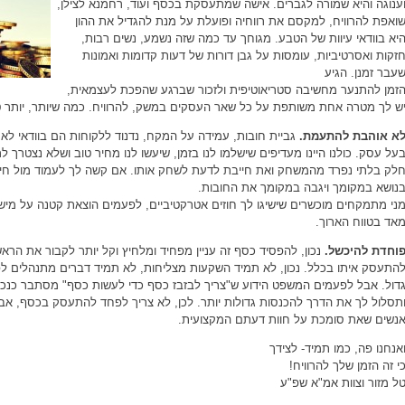
ענוגה והיא שמורה לגברים. אישה שמתעסקת בכסף ועוד, רחמנא לצילן,
ואפת להרוויח, למקסם את רווחיה ופועלת על מנת להגדיל את ההון
יא בוודאי עיוות של הטבע. מגוחך עד כמה שזה נשמע, נשים רבות,
זקות ואסרטיביות, עומסות על גבן דורות של דעות קדומות ואמונות
עבר זמנן. הגיע
זמן להתנער מחשיבה סטריאוטיפית ולזכור שברגע שהפכת לעצמאית,
ש לך מטרה אחת משותפת על כל שאר העסקים במשק, להרוויח. כמה שיותר, יותר ט
א אוהבת להתעמת
.
גביית חובות, עמידה על המקח, נדנוד ללקוחות הם בוודאי ל
על עסק. כולנו היינו מעדיפים שישלמו לנו בזמן, שיעשו לנו מחיר טוב ושלא נצטרך
לק בלתי נפרד מהמשחק ואת חייבת לדעת לשחק אותו. אם קשה לך לעמוד מול חייב
נושא במקומך ויגבה במקומך את החובות.
ני מתמקחים מוכשרים שישיגו לך חוזים אטרקטיביים, לפעמים הוצאת קטנה על מ
אד בטווח הארוך.
וחדת להיכשל
.
נכון, להפסיד כסף זה עניין מפחיד ומלחיץ וקל יותר לקבור את הרא
התעסק איתו בכלל. נכון, לא תמיד השקעות מצליחות, לא תמיד דברים מתנהלים ל
דול. אבל לפעמים המשפט הידוע ש"צריך לבזבז כסף כדי לעשות כסף" מסתבר כנכון
תסלול לך את הדרך להכנסות גדולות יותר. לכן, לא צריך לפחד להתעסק בכסף, אבל
נשים שאת סומכת על חוות דעתם המקצועית.
אנחנו פה, כמו תמיד- לצידך
י זה הזמן שלך להרוויח!
ל מזור וצוות אמ"א שפ"ע