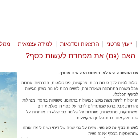
ייעוץ פרטני
הרצאות וסדנאות
למידה עצמאית
ממלי
האם (גם) את מפחדת לעשות כסף?
ם התשובה היא לא, הפוסט הזה אינו עבורך.
כולות להיות לכך סיבות רבות. פרקטיות, פסיכולוגיות, חברתיות ואחרות.
בל השורה התחתונה נשארת זהה, לנשים רבות לא נוח כשהן מגיעות
סעיף הכלכלי.
ירוג12345מוזמנות
ן יכולות להיות נשות מקצוע מעולות בתחומן, משווקות בחסד, מנהלות
הדרות, אבל ברגע שמתחילים לדבר על כסף הן נאלמות דום
משתתקות, מתפשרות, מוותרות על שליטה כפי שלא היו מוותרות על
ום חלק אחר בהתנהלותן המקצועית.
עשות כסף זה לא נשי
.
שנים על גבי שנים של דיכוי נשים לימדו אותנו
התעסקות בכסף איננה נשית