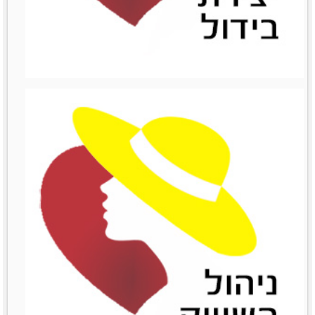
ניהול כספים
מאמרים סרטונים וובינרים
Like0דירוג12345מוזמנות
לשתףTwitterPrintLinkedinemailFacebook
לפרטים נוספים