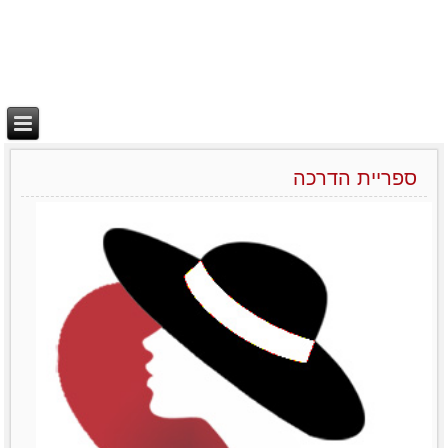
ספריית הדרכה
יצירת בידול
מאמרים סרטונים וובינרים
Like0דירוג12345מוזמנות
לשתףTwitterPrintLinkedinemailFacebook
לפרטים נוספים