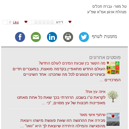
טל מזור- גברת תכל'ס
מנהלת ארגון אמ"א שפ"ע
דירוג
Like
0
מוזמנות לשתף
פוסטים אחרונים
מה הקשר בין שבעת המינים לעולם החדש?
העולם החדש מתאפיין בקדמה מואצת, במעברים חדים
ובשינויים הנוגעים לכל מה שהכרנו: אחד השינויים
המרכזיים …
איזה עץ את?
לקראת ט"ו בשבט, הרהרתי בכך שאת כל אחת מאתנו
מאפיינות תכונות של עץ מסוים, "כי …
שיתוף אישי מאוד
מכירה את ההרגשה הזו שאת פוגשת מישהו ויוצאת
מהפגישה והמילה היחידה שיוצאת לך היא "וואו" …