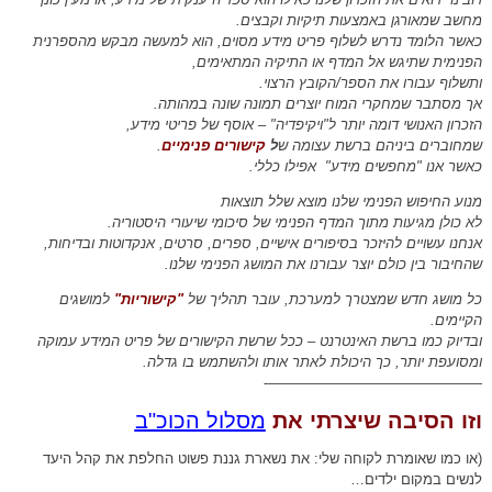
מחשב שמאורגן באמצעות תיקיות וקבצים.
כאשר הלומד נדרש לשלוף פריט מידע מסוים, הוא למעשה מבקש מהספרנית
הפנימית שתיגש אל המדף או התיקיה המתאימים,
ותשלוף עבורו את הספר/הקובץ הרצוי.
אך מסתבר שמחקרי המוח יוצרים תמונה שונה במהותה.
הזכרון האנושי דומה יותר ל"ויקיפדיה" – אוסף של פריטי מידע,
שמחוברים ביניהם ברשת עצומה ש
ל
קישורים פנימיים
.
כאשר אנו "מחפשים מידע" אפילו כללי.
מנוע החיפוש הפנימי שלנו מוצא שלל תוצאות
לא כולן מגיעות מתוך המדף הפנימי של סיכומי שיעורי היסטוריה.
אנחנו עשויים להיזכר בסיפורים אישיים, ספרים, סרטים, אנקדוטות ובדיחות,
שהחיבור בין כולם יוצר עבורנו את המושג הפנימי שלנו.
כל מושג חדש שמצטרך למערכת, עובר תהליך של
"
קישוריות
"
למושגים
הקיימים.
ובדיוק כמו ברשת האינטרנט – ככל שרשת הקישורים של פריט המידע עמוקה
ומסועפת יותר, כך היכולת לאתר אותו ולהשתמש בו גדלה.
———————————————-
וזו הסיבה שיצרתי את
מסלול הכוכ"ב
(או כמו שאומרת לקוחה שלי: את נשארת גננת פשוט החלפת את קהל היעד
לנשים במקום ילדים…