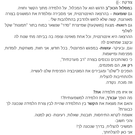
צודקת :-))
ב
מסלול הכוכ"ב
הדגש הוא על המכלול, על הלמידה מתוך הקשר וחוויה.
גם
שומעות
– בהרצאה האינטרנטית, אני מסבירה ומלמדת את המושגים בצורה
מאורגנת, קשה שלא לחוש ולהדבק בהתלהבות שלי..
גם
רואות-
מצגת (מושקעת) שמייצרת "סדר" שנשאר במוח בתור "תמונות" שקל
לשלוף
ההרצאה היא אינטרנטית, וכל אחת מאזינה וצופה בה בביתה מתי שנוח לה
ובקצב שמתאים לה
וגם, ובעיקר-
עושות-
במפגש הפרונטלי, בכל חודש, אני חוות, משחקות, לומדות,
מפנימות ומיישמות.
כי כשהתכנים נכנסים בצורה "רב מערכתית",
רק אז,
הם מופנמים,
הופכים ל"שלנו" ומגבירים את המוטיבציה הפנימית שלנו לעשייה.
ולהתחייבות להצליח.
וזה מוכח. נקודה.
אז איזו מין תלמידה
את?
מה הופך
עבורך,
את הלמידה למשמעותית?!
והאם את מוצאת את
הקשר
בין התלמידה שהיית לבין צורת הלמידה שנכונה לך
כבוגרת?
אשמח לקרוא התיחסות, תובנות, שאלות, רעיונות- כאן למטה.
והכי חשוב-
תמשיכי להצליח, בדרך שנכונה לך!
אני כאן להצלחתך,