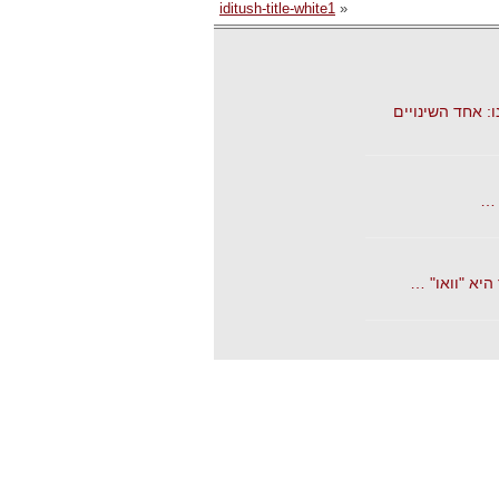
iditush-title-white1
«
: אחד השינויים
 …
יא "וואו" …