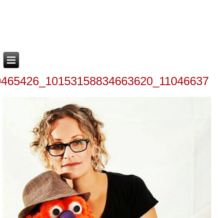
11046637_10153158834663620_6777104060089465426_n