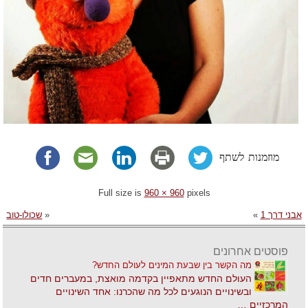
מוזמנות לשתף
Full size is
960 × 960
pixels
אבני דרך 1
»
«
שכולו-טוב
פוסטים אחרונים
מה הקשר בין שבעת המינים לעולם החדש?
העולם החדש מתאפיין בקדמה מואצת, במעברים חדים
ובשינויים הנוגעים לכל מה שהכרנו: אחד השינויים
המרכזיים …