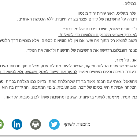
במילים.
עלה מקליס, ראש עירית יהוד מונסון
יברה על החשיבות של
קידום עצמי בצורה חיובית. ללא הכפשת האחרים.
"ר טובית שלומי, משרד פרסום שלומי- דרורי:
א צריך אשראי מהבנקים והלוואות כדי להצליח!!
שוב להוציא רק מתוך מה שיש ואם אין-לא מוציאים כספים, אלא מוצאים דרך חלופי
נינה רוזנבלום,הדגישה את החשיבות של
חדשנות ולראות את הנולד.
אני, טל מזור,
דגשתי שבעזרת החלטה ומיקוד, אפשר להיות מנהלת עסק מצליח תוך נוכחות בגידול
בעזרת תמיכה וכלים מעשיים אפשר
להפוך את הייעוד לעסק משגשג, ולא להשאירו ר
הפאנל יצאתי עם הבנה מאוד ברורה שלהצלחה נשית, בדיוק כמו הצלחה גברית- פני
הצלחה אמיתית היא בסופו של דבר, סוביקטיבית, בעניי המתבונן, וההגדרה בה הוא 
מו תמיד, מוזמנות לשתף ברעיונות, הגיגים ומחשבות שעלו לכן בעקבות הקריאה.
מוזמנות לשתף