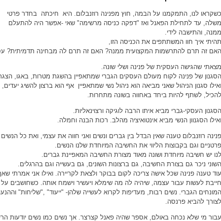
שקראו לנו, התמקמנו על הבמה, חוץ מפנינה רוזנבלום. היא
חיכתה בחדר פרטי
שלה,
עד לתחילת הפאנל ואז
"דפקה כניסה מרשימה" שאי -אפשר היה להתעלם
מנה, והתישבה לידי.
היתי איך חוו המשתתפים את הכניסה הזו,
אם זה תרם להתרשמות המקצועית ממנה? האם זה תרם לה מבחינה תדמיתית? עס
צאתי שהגישה העסקית של פנינה ושלי שונה.
סגנון של פנינה לקוח מעולם העסקים הגברי שמתאפיין בהשגת מטרות, באגו, הצגת 
אילו סגנון הניהול שאני מביאה הוא ניהול נשי שמתאפיין אף הוא ברצון להשיג יעדים, 
הכיל, לשתף להיות ביחד באחווה בשונה מתחרות.
סגנון העסקי-גברי מביא איתו הרבה לוגיקה ורצוינאליות.
אילו הסגנוון הנשי מביא אינטואיציה מהלב. רכות הבנה וחמלה.
נינה רוזנבלום טענה שאין הבדל בין גברים ונשים ואני חווה את עצמי, ואת כל הנשי
רטניים וגם בקבוצות הליווי את החשיבה המיוחדת שלנו הנשים.
נו יש חשיבה מיוחדת ושונה מאוד מצורת החשיבה המאפיינת גברים.
שוני ניכר גם בצורת החשיבה, גם ברצונות השונים, גם בעשייה וגם בהרגלים.
וד טענה פנינה שכל אישה צריכה לקום בבוקר ולצאת לקריירה. ואילו אני אמרתי שאף
ייבת לעשות עבור עצמה, שיהיה לה מה שימלא ויעשיר וישמח אותה. כשחושבים על ז
מונחים הגברי. נשים רבות, מעדיפות לקרוא לעשייה שלהן-
"ייעוד" ,"שליחות" וההנ
צורך להביא פרנסה.
בור מי שלא נכחה באולם, אספר שהיה פאנל קצרצר.
אך נשים כמו נשים יודעות הר