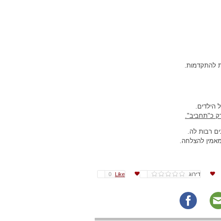
ת להתקדמות.
 הילדים.
ק כ"תחביב".
ם רבות לה.
מאמין להצלחה.
דירוג
Like
0