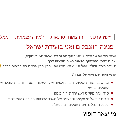
ייעוץ פרטני
הרצאות וסדנאות
למידה עצמאית
ממלי
פנינה רוזנבלום ואני בועידת ישראל
מש בסיומה של שנת 2013 התקיימה ועידת ישראל ה-7 לעסקים,
אני הוזמנתי להשתתף
בפאנל נשים פורצות דרך.
ועידה היתה גדולה (מעל 350 איש) ומרשימה.. המון המון גברים עם חליפות בקהל
ז מי היתה שם איתי על הבמה?
ירוג12345מוזמנות
נגה קובץ, מנחת הפאנל- חברת נישאות איגוד לשכות המסחר וחברת הנהלת איג
העסקים מודיעין,
עו"ד יעלה מקליס ראש עירית יהוד מונסון.
ד"ר טובית שלומי מקימה והבעלים של משרד הפרסום המוכר- שלומי-דרורי.
ופנינה רוזנבלום- אשת עסקים רבת פעלים.
י יצאה דופן?