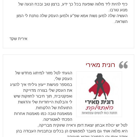
כיף להיות ליד מלווה שופעת בכל כך ידע, ברצון טוב ובכח הנעה של
מנוע טורבו
.
העשיה שלה למען נשות אמא שפ"ע ולמען העסק שלה נותנת לי המון
השראה
.
אירית שקד
רונית מאירי
הגעתי לטל מזור למיתוג מחדש של
העסק שלי,
במספר פגישות ייעוץ גיליתי איך להציג
את העסק שלי בצורה מדוייקת
ואפקטיבית, תוך חיבור לחוזקות שיש
לי והבלטת הייחודיות שלי והדגשת
התועלות של הלקוחות.
ממאמנת טובה כמו מאמנות אחרות
הפכתי לאוטוריטה.
לטל יש יכולת אבחון יוצאת דופן וראייה שיווקית מבריקה,
היא מלווה אותי גם מעבר למפגשים הן בכלים ובתבניות העבודה בהן
ציידה אותי והן בתמיכה שהיא מעניקה.