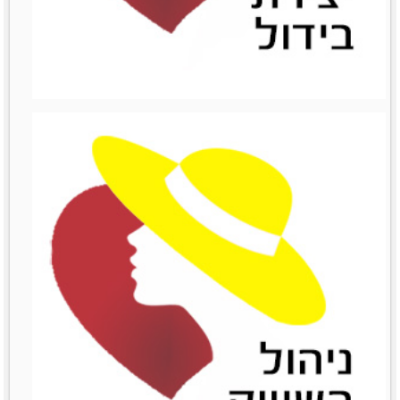
ניהול כספים
מאמרים סרטונים וובינרים
Like0דירוג12345מוזמנות
לשתףTwitterPrintLinkedinemailFacebook
לפרטים נוספים