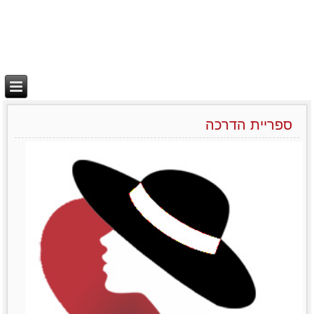
ספריית הדרכה
יצירת בידול
מאמרים סרטונים וובינרים
Like0דירוג12345מוזמנות
לשתףTwitterPrintLinkedinemailFacebook
לפרטים נוספים