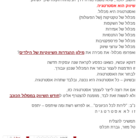
שיווק הוא אסטרטגיה
.
ואסטרטגיה היא מכלול.
מכלול של טקטיקות (של הפעולות)
מכלול של השקפות
מכלול של אמירות
מכלול של התנסויות
מכלול של פרספקטיבות
מכלול של ערוצי שיווק
ואפרופו מכלול- את מכירה את
מילון ההגדרות השיווקיות של הילדים
?
דווקא עכשיו, כשאנו כפסע לקראת שנה עסקית חדשה
זו הזדמנות לעצור ובחור את המכלול שנכון עבורך.
לבחור את האסטרטגיה.
ובשיווק – כל אסטרטגיה היא נכונה, ובלבד שתהיה אסטרטגיה.
אם את רוצה לייצר לעצמך אסטרטגיה כזו,
ולא לעשות זאת לבד, מוזמנת להצטרף אלינו ל
חודש השיווק במסלול הכוכב
נ"ב: "לירות לכל הכיוונים"…או לפרוש רשת ומה שיתפס – יתפס
ז ו ל א א ס ט ר ט ג י ה
תמשיכי להצליח
טל מזור, גברת תכלס