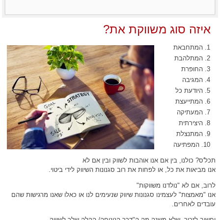
איזה סוג משווקת את?
המתחבאת
המתלהבת
החופרת
המגיבה
היודעת כל
המתייעצת
המעתיקה
היצירתית
המתנצלת
המפתיעה
תכל'ס? כולנו, בין אם אנו אוהבות לשווק ובין אם לא
אנו מביאות את כל, או לפחות את רוב סגנונות השיווק לידי ביטוי.
לרוב, אם לא "נולדנו משווקות"
אנו "מאמצות" לעצמינו סגנונות שיווק שנעימים לנו או כאלו שאנו מרגישות שהם
עובדים לאחרים.
וחשוב לזכור, שלא משנה מה ה"דרך הנינוחה/ הקלה שלך לשיווק.